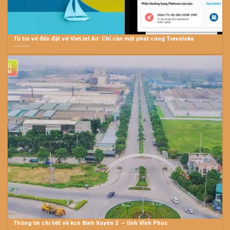
Từ tra vé đến đặt vé VietJet Air: Chỉ cần một phút cùng Traveloka
Thông tin chi tiết về kcn Bình Xuyên 2 – tỉnh Vĩnh Phúc