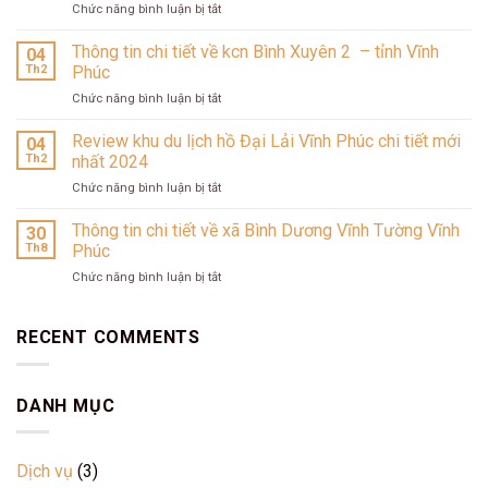
ở
Chức năng bình luận bị tắt
Pháp
Từ
giữa
tra
Thông tin chi tiết về kcn Bình Xuyên 2 – tỉnh Vĩnh
lòng
04
vé
Đà
Th2
Phúc
đến
Lạt:
ở
Chức năng bình luận bị tắt
đặt
Bản
Thông
vé
giao
tin
Review khu du lịch hồ Đại Lải Vĩnh Phúc chi tiết mới
VietJet
04
hưởng
chi
Air:
Th2
nhất 2024
tại
tiết
Chỉ
Zen
ở
Chức năng bình luận bị tắt
về
cần
Valley
Review
kcn
một
và
khu
Thông tin chi tiết về xã Bình Dương Vĩnh Tường Vĩnh
Bình
30
phút
Le
du
Xuyên
Th8
Phúc
cùng
Récit
lịch
2
Traveloka
ở
Chức năng bình luận bị tắt
hồ
–
Thông
Đại
tỉnh
tin
Lải
Vĩnh
chi
RECENT COMMENTS
Vĩnh
Phúc
tiết
Phúc
về
chi
xã
tiết
DANH MỤC
Bình
mới
Dương
nhất
Vĩnh
2024
Tường
Dịch vụ
(3)
Vĩnh