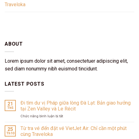
Traveloka
ABOUT
Lorem ipsum dolor sit amet, consectetuer adipiscing elit,
sed diam nonummy nibh euismod tincidunt.
LATEST POSTS
Đi tìm dư vị Pháp giữa lòng Đà Lạt: Bản giao hưởng
21
Th5
tại Zen Valley và Le Récit
ở
Chức năng bình luận bị tắt
Đi
tìm
Từ tra vé đến đặt vé VietJet Air: Chỉ cần một phút
25
dư
Th10
cùng Traveloka
vị