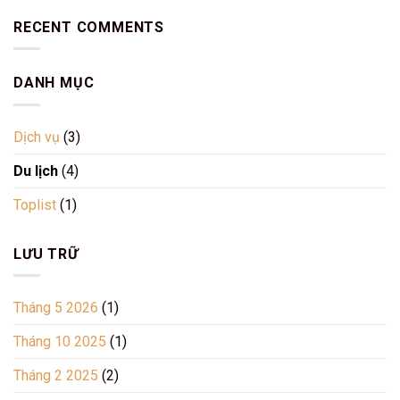
tin
Lải
Vĩnh
chi
RECENT COMMENTS
Vĩnh
Phúc
tiết
Phúc
về
chi
xã
tiết
DANH MỤC
Bình
mới
Dương
nhất
Vĩnh
2024
Tường
Dịch vụ
(3)
Vĩnh
Phúc
Du lịch
(4)
Toplist
(1)
LƯU TRỮ
Tháng 5 2026
(1)
Tháng 10 2025
(1)
Tháng 2 2025
(2)