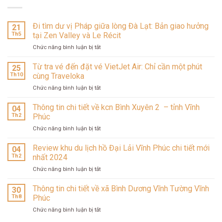
Đi tìm dư vị Pháp giữa lòng Đà Lạt: Bản giao hưởng
21
Th5
tại Zen Valley và Le Récit
ở
Chức năng bình luận bị tắt
Đi
tìm
Từ tra vé đến đặt vé VietJet Air: Chỉ cần một phút
25
dư
Th10
cùng Traveloka
vị
ở
Chức năng bình luận bị tắt
Pháp
Từ
giữa
tra
Thông tin chi tiết về kcn Bình Xuyên 2 – tỉnh Vĩnh
lòng
04
vé
Đà
Th2
Phúc
đến
Lạt:
ở
Chức năng bình luận bị tắt
đặt
Bản
Thông
vé
giao
tin
Review khu du lịch hồ Đại Lải Vĩnh Phúc chi tiết mới
VietJet
04
hưởng
chi
Air:
Th2
nhất 2024
tại
tiết
Chỉ
Zen
ở
Chức năng bình luận bị tắt
về
cần
Valley
Review
kcn
một
và
khu
Thông tin chi tiết về xã Bình Dương Vĩnh Tường Vĩnh
Bình
30
phút
Le
du
Xuyên
Th8
Phúc
cùng
Récit
lịch
2
Traveloka
ở
Chức năng bình luận bị tắt
hồ
–
Thông
Đại
tỉnh