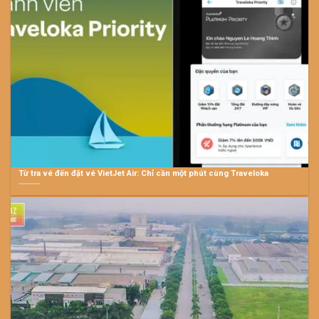
Từ tra vé đến đặt vé VietJet Air: Chỉ cần một phút cùng Traveloka