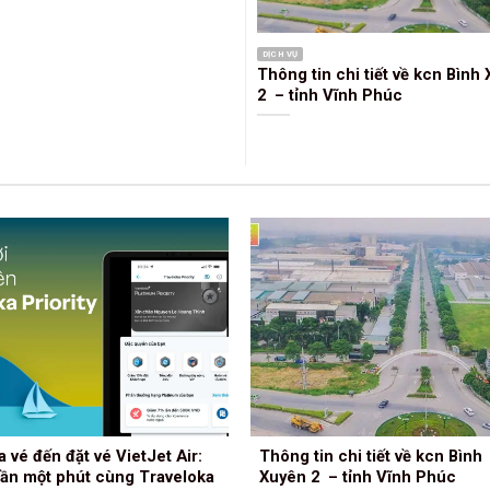
DỊCH VỤ
Thông tin chi tiết về kcn Bình
2 – tỉnh Vĩnh Phúc
w và đánh giá chi tiết cửa
Top 5 dịch vụ massage Vĩnh 
 Hoàng Hà Mobile Vĩnh Phúc
uy tín giá tốt nhất