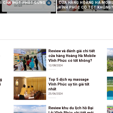
CHỈ CẦN MỘT PHÚT CÙNG
CỬA HÀNG HOÀNG HÀ MOBI
VĨNH PHÚC CÓ TỐT KHÔNG
Review và đánh giá chi tiết
i
cửa hàng Hoàng Hà Mobile
Vĩnh Phúc có tốt không?
12/08/2024
ng
Top 5 dịch vụ massage
i
Vĩnh Phúc uy tín giá tốt
nhất
25/06/2024
Review khu du lịch hồ Đại
Lải Vĩnh Phúc chi tiết mới