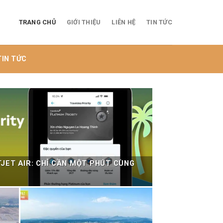
TRANG CHỦ
GIỚI THIỆU
LIÊN HỆ
TIN TỨC
TIN TỨC
TJET AIR: CHỈ CẦN MỘT PHÚT CÙNG