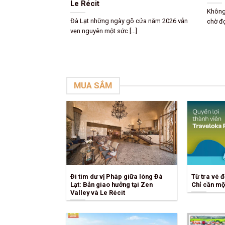
có t
 đẹp tươi mới cùng
Từ một làng quê yên bình, xã Bình Dương
Nếu b
..]
Vĩnh Tường Vĩnh Phúc [...]
sắm đi
MUA SẮM
Đi tìm dư vị Pháp giữa lòng Đà
Từ tra vé đ
Lạt: Bản giao hưởng tại Zen
Chỉ cần mộ
Valley và Le Récit