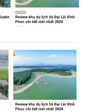
DU LỊCH
 Xuyên
Review khu du lịch hồ Đại Lải Vĩnh
Phúc chi tiết mới nhất 2024
Phúc
Review khu du lịch hồ Đại Lải Vĩnh
Đi tìm dư vị Phá
Phúc chi tiết mới nhất 2024
Bản giao hưởng t