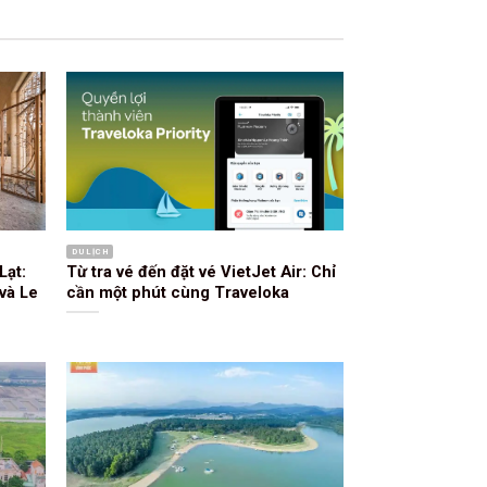
DU LỊCH
Lạt:
Từ tra vé đến đặt vé VietJet Air: Chỉ
và Le
cần một phút cùng Traveloka