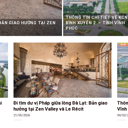
THÔNG TIN CHI TIẾT VỀ KCN
 BẢN GIAO HƯỞNG TẠI ZEN
BÌNH XUYÊN 2 – TỈNH VĨNH
PHÚC
i
Đi tìm dư vị Pháp giữa lòng Đà Lạt: Bản giao
Thông
hưởng tại Zen Valley và Le Récit
Vĩnh
21/05/2026
04/02/