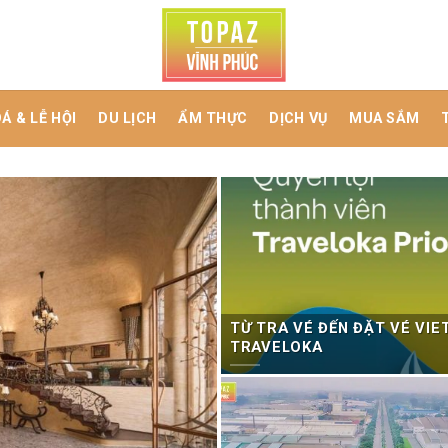
Á & LỄ HỘI
DU LỊCH
ẨM THỰC
DỊCH VỤ
MUA SẮM
TỪ TRA VÉ ĐẾN ĐẶT VÉ VIE
TRAVELOKA