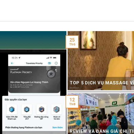
25
Th6
TOP 5 DỊCH VỤ MASSAGE V
12
Th8
REVIEW VÀ ĐÁNH GIÁ CHI T