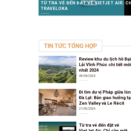
TỪ TRA VÉ ĐẾN ĐẶT VÉ VIETJET AIR: 
TRAVELOKA
TIN TỨC TỔNG HỢP
Review khu du lịch hồ Đại
Lải Vĩnh Phúc chi tiết mớ
nhất 2024
09/04/2024
Đi tìm dư vị Pháp giữa lò
Đà Lạt: Bản giao hưởng tạ
Zen Valley và Le Récit
21/05/2026
Từ tra vé đến đặt vé
VietJet Air: Chỉ cần một