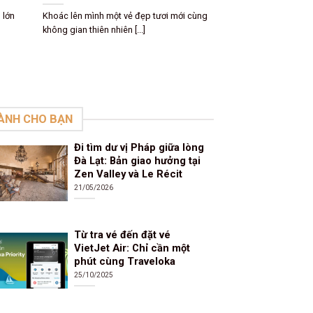
Le Récit
từng
Khoác lên mình một vẻ đẹp tươi mới cùng
Đà Lạt những ngày 
không gian thiên nhiên [...]
vẹn nguyên một sức [
ÀNH CHO BẠN
Đi tìm dư vị Pháp giữa lòng
Đà Lạt: Bản giao hưởng tại
Zen Valley và Le Récit
21/05/2026
Từ tra vé đến đặt vé
VietJet Air: Chỉ cần một
phút cùng Traveloka
25/10/2025