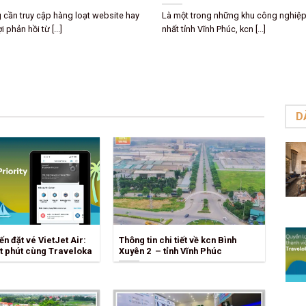
ốt không?
Là một tín đồ của massage, bạn đã 
ạn đang tìm kiếm một địa chỉ mua
trải nghiệm những dịch [...]
ện thoại, máy [...]
D
ến đặt vé VietJet Air:
Thông tin chi tiết về kcn Bình
t phút cùng Traveloka
Xuyên 2 – tỉnh Vĩnh Phúc