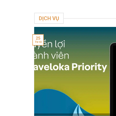
DỊCH VỤ
25
Th10