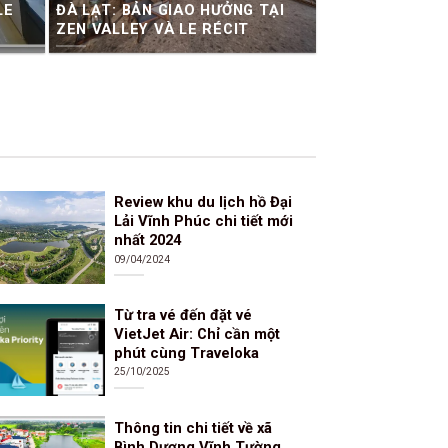
LE
ĐÀ LẠT: BẢN GIAO HƯỞNG TẠI
?
ZEN VALLEY VÀ LE RÉCIT
Review khu du lịch hồ Đại
Lải Vĩnh Phúc chi tiết mới
nhất 2024
09/04/2024
Từ tra vé đến đặt vé
VietJet Air: Chỉ cần một
phút cùng Traveloka
25/10/2025
Thông tin chi tiết về xã
Bình Dương Vĩnh Tường