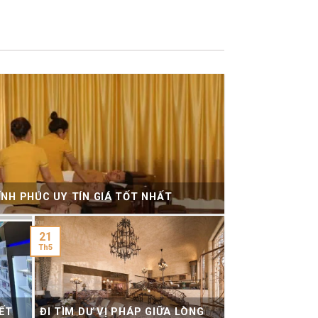
ĨNH PHÚC UY TÍN GIÁ TỐT NHẤT
21
Th5
IẾT
ĐI TÌM DƯ VỊ PHÁP GIỮA LÒNG