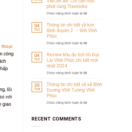
VietJet Air: Chỉ cần một
vị
phút cùng Traveloka
Pháp
ở
Chức năng bình luận bị tắt
giữa
Từ
lòng
tra
Đà
Thông tin chi tiết về kcn
04
vé
Lạt:
Th2
Bình Xuyên 2 – tỉnh Vĩnh
đến
Bản
Phúc
đặt
giao
ở
Chức năng bình luận bị tắt
vé
hưởng
 thoại
Thông
VietJet
tại
tin
ẩm công
Air:
Zen
Review khu du lịch hồ Đại
04
chi
Chỉ
Valley
Th2
Lải Vĩnh Phúc chi tiết mới
ách
tiết
cần
và
nhất 2024
 hấp
về
một
Le
ở
Chức năng bình luận bị tắt
kcn
phút
Récit
Review
Bình
cùng
khu
Xuyên
Traveloka
Thông tin chi tiết về xã Bình
30
du
2
g, lỗi
Th8
Dương Vĩnh Tường Vĩnh
lịch
–
Phúc
so với
hồ
tỉnh
ở
Chức năng bình luận bị tắt
Đại
Vĩnh
m giao
Thông
Lải
Phúc
tin
Vĩnh
chi
Phúc
RECENT COMMENTS
tiết
chi
về
tiết