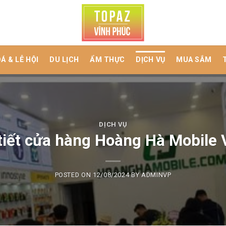
Á & LỄ HỘI
DU LỊCH
ẨM THỰC
DỊCH VỤ
MUA SẮM
DỊCH VỤ
 tiết cửa hàng Hoàng Hà Mobile 
POSTED ON
12/08/2024
BY
ADMINVP