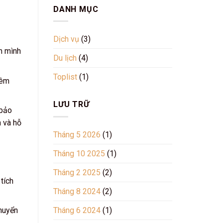
xã
mới
DANH MỤC
Bình
nhất
Dương
2024
Vĩnh
Tường
Dịch vụ
(3)
Vĩnh
m mình
Phúc
Du lịch
(4)
Toplist
(1)
hêm
LƯU TRỮ
 bảo
 và hỗ
Tháng 5 2026
(1)
Tháng 10 2025
(1)
Tháng 2 2025
(2)
tích
Tháng 8 2024
(2)
Tháng 6 2024
(1)
chuyển