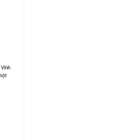
 Vĩnh
một