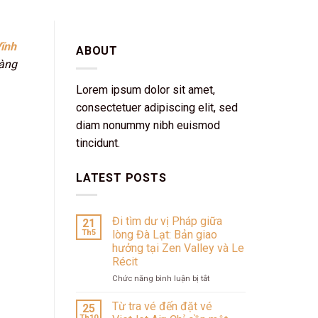
ĩnh
ABOUT
hàng
Lorem ipsum dolor sit amet,
consectetuer adipiscing elit, sed
diam nonummy nibh euismod
tincidunt.
LATEST POSTS
Đi tìm dư vị Pháp giữa
21
Th5
lòng Đà Lạt: Bản giao
hưởng tại Zen Valley và Le
Récit
ở
Chức năng bình luận bị tắt
Đi
tìm
Từ tra vé đến đặt vé
25
dư
Th10