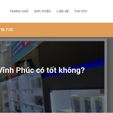
TRANG CHỦ
GIỚI THIỆU
LIÊN HỆ
TIN TỨC
TIN TỨC
Vĩnh Phúc có tốt không?